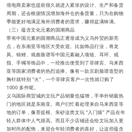
境电商卖家也提前很久就进入紧张的设计、生产和备货
周期，还会根据情况增加海外仓的备货量，只为在购物
季能更好地满足海外消费者的需求，赚得盆满钵满。
（三）蕴含文化元素的国潮商品
带有中国元素的国潮商品正逐渐成为义乌外贸的新亮
点，在东南亚等地区大受欢迎。比如饰品行业，将龙
凤、锦鲤、戏曲脸谱等中国元素融入项链、耳环、戒
指、手镯等饰品中，一经推出便受到了菲律宾、马来西
亚等国家消费者的热烈追捧。像有一款京剧脸谱造型的
胸针就特别 “火”，一个菲律宾客户一次性就订购了
1000 多件呢。
义乌国际商贸城的文玩产品销量也猛增，手串外销最热
门的地区就是东南亚。商户们忙着处理来自马来西亚等
地的订单，像菩提根、朱砂这类文玩 “入门级” 产品在年
轻人群体中人气很高。而且不少店铺还会给文玩加入更
加时尚的配饰，来迎合年轻消费者的喜好，让这些蕴含