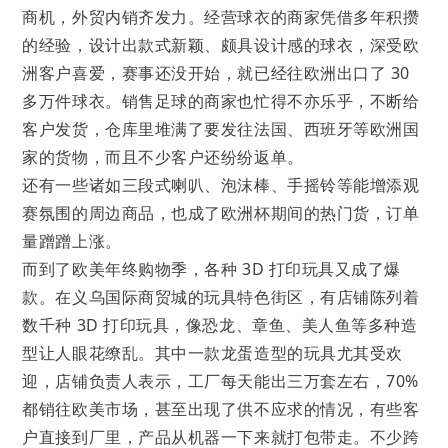
商机，外贸内销齐发力。经营球衣的商家凭借多年积攒
的经验，设计出款式新颖、颇具设计感的球衣，深受欧
洲客户喜爱，赛事还没开始，就已经往欧洲出口了 30
多万件球衣。销售足球的商家也忙得不亦乐乎，不断给
客户发货，仓库里堆满了要发往法国、西班牙等欧洲国
家的货物，而且不少客户还纷纷返单。
还有一些诸如三段式喇叭、泡沫棒、手摇铃等能增添观
赛氛围的周边商品，也成了欧洲杯期间的热门货，订单
量蹭蹭上涨。
而到了欧美年终购物季，各种 3D 打印玩具又成了爆
款。在义乌国际商贸城的玩具特色街区，有店铺陈列着
数千种 3D 打印玩具，像恐龙、章鱼、美人鱼等多种造
型让人眼花缭乱。其中一款龙蛋造型的玩具尤其受欢
迎，店铺负责人表示，工厂每天能出三万套左右，70%
都销往欧美市场，甚至出现了供不应求的情况，有些客
户直接到厂里，产品从机器一下来就打包带走。不少跨